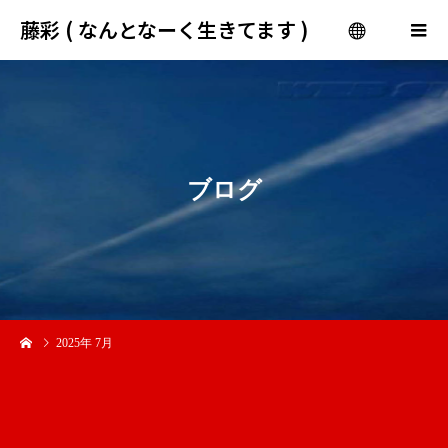
藤彩 ( なんとなーく生きてます )
menu
ブ
ロ
グ
2025年 7月