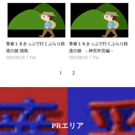
青春１８きっぷで行くぶらり鉄
青春１８きっぷで行くぶらり鉄
道の旅 徳島
道の旅 - 神宮外宮編 –
2023.09.16
Trip
2023.08.20
Trip
1
2
PRエリア