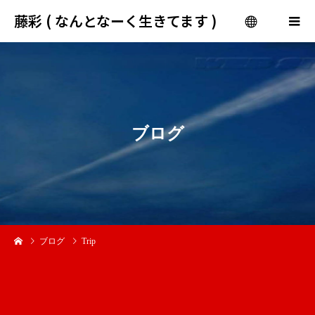
藤彩 ( なんとなーく生きてます )
menu
ブ
ロ
グ
ブログ
Trip