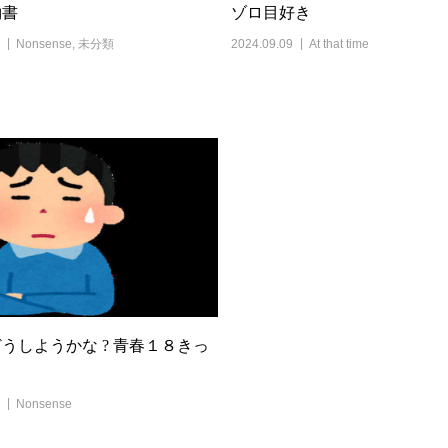
約書
ゾロ目好き
Nonsense
,
未分類
2024.09.09
At that time
うしようかな ? 青春１８きっ
Nonsense