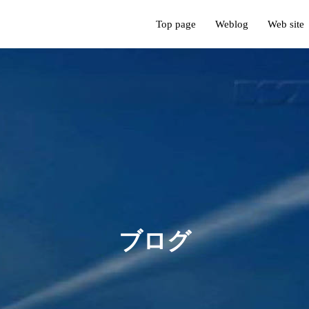
Top page
Weblog
Web site
ブ
ロ
グ