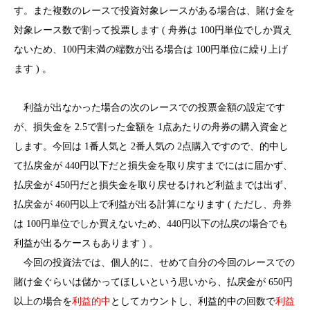
す。また複数のレースで投資対象レースがある場合は、賭け金を
対象レース数で割って投票します ( 舟券は 100円単位でしか買え
ないため、100円未満の端数が出る場合は 100円単位に繰り上げ
ます ) 。
利益が出なかった場合の次のレースでの投票金額の設定です
が、損失金を 2.5で割った金額を 1点あたりの舟券の購入資金と
します。今回は 1番人気と 2番人気の 2点購入ですので、的中し
て払戻金が 440円以下だと損失金を取り戻すまでにはに届かず、
払戻金が 450円だと損失金を取り戻せるけれど利益までは出ず、
払戻金が 460円以上で利益が出る計算になります ( ただし、舟券
は 100円単位でしか買えないため、440円以下の払戻の場合でも
利益が出るケースもあります ) 。
今回の投資法では、個人的に、せめて自分の今回のレースでの
賭け金ぐらいは儲かってほしいという思いから、払戻金が 650円
以上の場合を
利益的中
としてカウントし、利益的中の回数で
利益