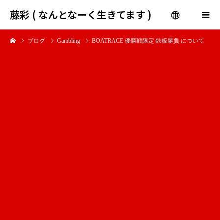
藤彩 ( なんとなーく生きてます )
ブログ
Gambling
BOATRACE 優勝戦限定 鉄板勝負 について
menu