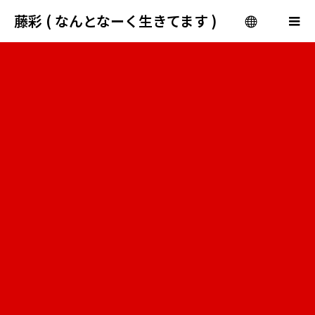
藤彩 ( なんとなーく生きてます )
menu