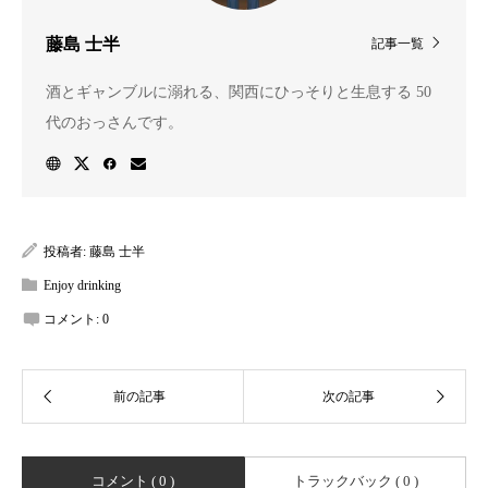
藤島 士半
記事一覧
酒とギャンブルに溺れる、関西にひっそりと生息する 50
代のおっさんです。
投稿者:
藤島 士半
Enjoy drinking
コメント:
0
コメント ( 0 )
トラックバック ( 0 )