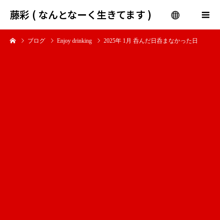
藤彩 ( なんとなーく生きてます )
ブログ
Enjoy drinking
2025年 1月 呑んだ日呑まなかった日
menu