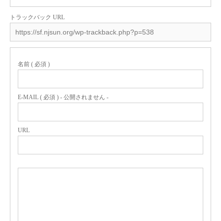
トラックバック URL
名前 ( 必須 )
E-MAIL ( 必須 ) - 公開されません -
URL