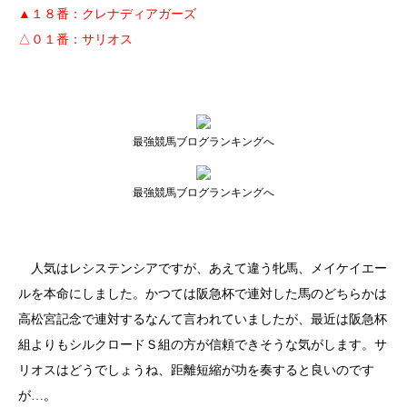
▲１８番：クレナディアガーズ
△０１番：サリオス
最強競馬ブログランキングへ
最強競馬ブログランキングへ
人気はレシステンシアですが、あえて違う牝馬、メイケイエー
ルを本命にしました。かつては阪急杯で連対した馬のどちらかは
高松宮記念で連対するなんて言われていましたが、最近は阪急杯
組よりもシルクロードＳ組の方が信頼できそうな気がします。サ
リオスはどうでしょうね、距離短縮が功を奏すると良いのです
が…。