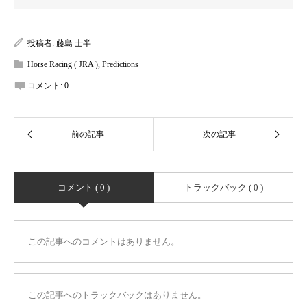
投稿者:
藤島 士半
Horse Racing ( JRA )
,
Predictions
コメント:
0
コメント ( 0 )
トラックバック ( 0 )
この記事へのコメントはありません。
この記事へのトラックバックはありません。