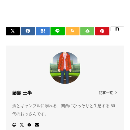
藤島 士半
記事一覧
酒とギャンブルに溺れる、関西にひっそりと生息する 50
代のおっさんです。